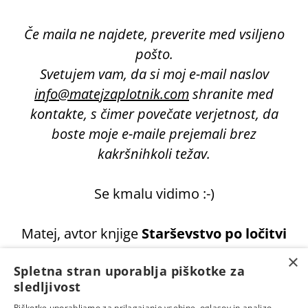
Če maila ne najdete, preverite med vsiljeno
pošto.
Svetujem vam, da si moj e-mail naslov
info@matejzaplotnik.com
shranite med
kontakte, s čimer povečate verjetnost, da
boste moje e-maile prejemali brez
kakršnihkoli težav.
Se kmalu vidimo :-)
Matej, avtor knjige
Starševstvo po ločitvi
×
Spletna stran uporablja piškotke za
sledljivost
Piškotke uporabljamo za prilagajanje vsebine, oglasov in analizo