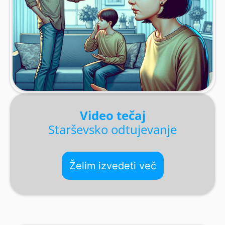
Video tečaj
Starševsko odtujevanje
Želim izvedeti več