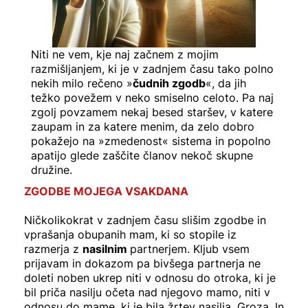
Niti ne vem, kje naj začnem z mojim
razmišljanjem, ki je v zadnjem času tako polno
nekih milo rečeno »
čudnih zgodb
«, da jih
težko povežem v neko smiselno celoto. Pa naj
zgolj povzamem nekaj besed staršev, v katere
zaupam in za katere menim, da zelo dobro
pokažejo na »zmedenost« sistema in popolno
apatijo glede zaščite članov nekoč skupne
družine.
ZGODBE MOJEGA VSAKDANA
Ničkolikokrat v zadnjem času slišim zgodbe in
vprašanja obupanih mam, ki so stopile iz
razmerja z
nasilnim
partnerjem. Kljub vsem
prijavam in dokazom pa bivšega partnerja ne
doleti noben ukrep niti v odnosu do otroka, ki je
bil priča nasilju očeta nad njegovo mamo, niti v
odnosu do mame, ki je bila žrtev nasilja. Groza. In