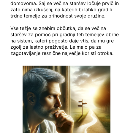
domovoma. Saj se večina staršev ločuje prvič in
zato nima izkušenj, na katerih bi lahko gradili
trdne temelje za prihodnost svoje družine.
Vse težje se znebim občutka, da se večina
staršev za pomoč pri gradnji teh temeljev obrne
na sistem, kateri pogosto daje vtis, da mu gre
zgolj za lastno preživetje. Le malo pa za
zagotavljanje resnične največje koristi otroka.