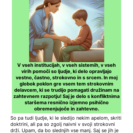
V vseh institucijah, v vseh sistemih, v vseh
virih pomoči so ljudje, ki delo opravljajo
vestno, častno, strokovno in s srcem. In moj
globok poklon gre vsem tem strokovnim
delavcem, ki se trudijo pomagati družinam na
zahtevnem razpotju! Saj je delo s konfliktnima
staršema resnično izjemno psihično
obremenjujoče in zahtevno.
So pa tudi ljudje, ki le sledijo nekim apelom, skriti
doktrini, ali pa so zgolj naivni v svoji strokovni
drži. Upam, da bo slednjih vse manj. Saj se jih je