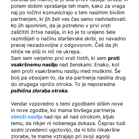
potem dobim vprašanja teh mam, kako za vraga
naj po ločitvi komunicirajo s tem nasilnim bivšim
partnerjem, ki jih želi ves čas samo nadvladovati.
Ko jih spomnim, da je potrebno v prvi vrsti
zaščititi žrtve nasilja, in ko je to urejeno šele
razmišljati o načinu starševske skrbi, so navadno
precej nezadovoljne z odgovorom. Češ da jih
nihče ne sliši in nič ne ukrepa.
Sam sem verjetno prvi vrsti tistih, ki sem
proti
vsakršnemu nasilju
nad ženskami. Enako, kot
sem proti vsakršnemu nasilju med moškimi. Še
bolj pa obsojam to, da sta partnerja nasilna drug
do drugega vpričo otroka. To je neposredna
psihična zloraba otroka.
Vendar vzporedno s temi zgodbami slišim nove
in nove zgodbe, ko mama bivšega partnerja
obtoži nasilja
nad njo ali nad otrokom, kljub
temu, da nikjer ni nobenega dokaza. Čeprav tudi
sodni izvedenci ugotovijo, da ni bilo nikakršne
zlorabe, te mame vztrajajo pri svoji agonji