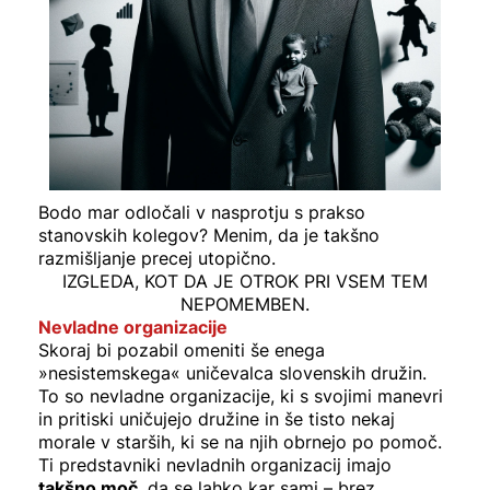
Bodo mar odločali v nasprotju s prakso
stanovskih kolegov? Menim, da je takšno
razmišljanje precej utopično.
IZGLEDA, KOT DA JE OTROK PRI VSEM TEM
NEPOMEMBEN.
Nevladne organizacije
Skoraj bi pozabil omeniti še enega
»nesistemskega« uničevalca slovenskih družin.
To so nevladne organizacije, ki s svojimi manevri
in pritiski uničujejo družine in še tisto nekaj
morale v starših, ki se na njih obrnejo po pomoč.
Ti predstavniki nevladnih organizacij imajo
takšno moč
, da se lahko kar sami – brez