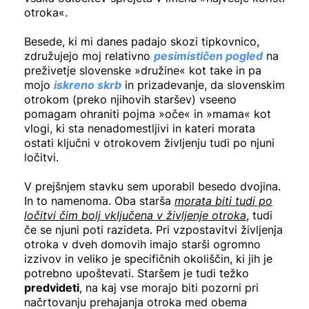
otroka«.
Besede, ki mi danes padajo skozi tipkovnico,
združujejo moj relativno
pesimističen pogled
na
preživetje slovenske »družine« kot take in pa
mojo
iskreno skrb
in prizadevanje, da slovenskim
otrokom (preko njihovih staršev) vseeno
pomagam ohraniti pojma »oče« in »mama« kot
vlogi, ki sta nenadomestljivi in kateri morata
ostati ključni v otrokovem življenju tudi po njuni
ločitvi.
V prejšnjem stavku sem uporabil besedo dvojina.
In to namenoma. Oba starša
morata biti tudi po
ločitvi čim bolj vključena v življenje otroka
, tudi
če se njuni poti razideta. Pri vzpostavitvi življenja
otroka v dveh domovih imajo starši ogromno
izzivov in veliko je specifičnih okoliščin, ki jih je
potrebno upoštevati. Staršem je tudi težko
predvideti
, na kaj vse morajo biti pozorni pri
načrtovanju prehajanja otroka med obema