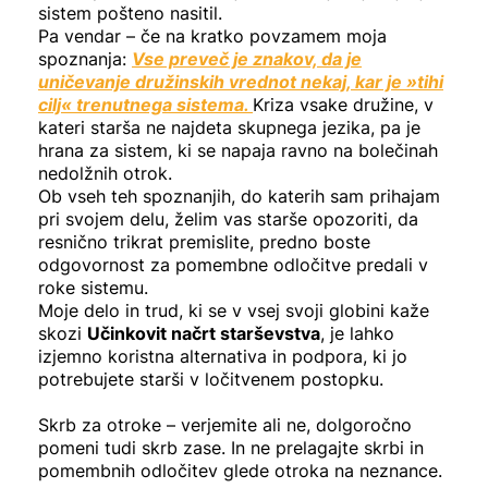
sistem pošteno nasitil.
Pa vendar – če na kratko povzamem moja
spoznanja:
Vse preveč je znakov, da je
uničevanje družinskih vrednot nekaj, kar je »tihi
cilj« trenutnega sistema.
Kriza vsake družine, v
kateri starša ne najdeta skupnega jezika, pa je
hrana za sistem, ki se napaja ravno na bolečinah
nedolžnih otrok.
Ob vseh teh spoznanjih, do katerih sam prihajam
pri svojem delu, želim vas starše opozoriti, da
resnično trikrat premislite, predno boste
odgovornost za pomembne odločitve predali v
roke sistemu.
Moje delo in trud, ki se v vsej svoji globini kaže
skozi
Učinkovit načrt starševstva
, je lahko
izjemno koristna alternativa in podpora, ki jo
potrebujete starši v ločitvenem postopku.
Skrb za otroke – verjemite ali ne, dolgoročno
pomeni tudi skrb zase. In ne prelagajte skrbi in
pomembnih odločitev glede otroka na neznance.