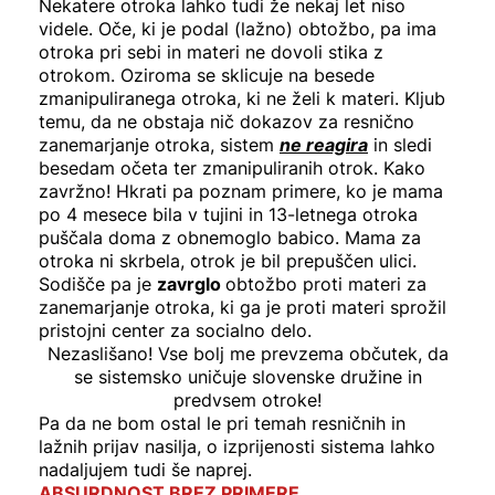
Nekatere otroka lahko tudi že nekaj let niso
videle. Oče, ki je podal (lažno) obtožbo, pa ima
otroka pri sebi in materi ne dovoli stika z
otrokom. Oziroma se sklicuje na besede
zmanipuliranega otroka, ki ne želi k materi. Kljub
temu, da ne obstaja nič dokazov za resnično
zanemarjanje otroka, sistem
ne reagira
in sledi
besedam očeta ter zmanipuliranih otrok. Kako
zavržno! Hkrati pa poznam primere, ko je mama
po 4 mesece bila v tujini in 13-letnega otroka
puščala doma z obnemoglo babico. Mama za
otroka ni skrbela, otrok je bil prepuščen ulici.
Sodišče pa je
zavrglo
obtožbo proti materi za
zanemarjanje otroka, ki ga je proti materi sprožil
pristojni center za socialno delo.
Nezaslišano! Vse bolj me prevzema občutek, da
se sistemsko uničuje slovenske družine in
predvsem otroke!
Pa da ne bom ostal le pri temah resničnih in
lažnih prijav nasilja, o izprijenosti sistema lahko
nadaljujem tudi še naprej.
ABSURDNOST BREZ PRIMERE