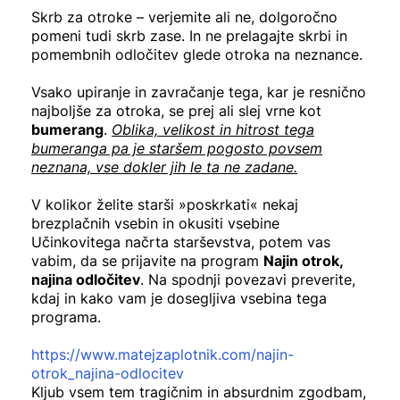
Skrb za otroke – verjemite ali ne, dolgoročno
pomeni tudi skrb zase. In ne prelagajte skrbi in
pomembnih odločitev glede otroka na neznance.
Vsako upiranje in zavračanje tega, kar je resnično
najboljše za otroka, se prej ali slej vrne kot
bumerang
.
Oblika, velikost in hitrost tega
bumeranga pa je staršem pogosto povsem
neznana, vse dokler jih le ta ne zadane.
V kolikor želite starši »poskrkati« nekaj
brezplačnih vsebin in okusiti vsebine
Učinkovitega načrta starševstva, potem vas
vabim, da se prijavite na program
Najin otrok,
najina odločitev
. Na spodnji povezavi preverite,
kdaj in kako vam je dosegljiva vsebina tega
programa.
https://www.matejzaplotnik.com/najin-
otrok_najina-odlocitev
Kljub vsem tem tragičnim in absurdnim zgodbam,