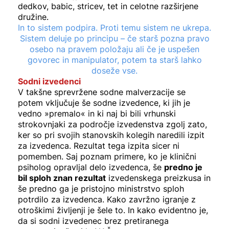
dedkov, babic, stricev, tet in celotne razširjene
družine.
In to sistem podpira. Proti temu sistem ne ukrepa.
Sistem deluje po principu – če starš pozna pravo
osebo na pravem položaju ali če je uspešen
govorec in manipulator, potem ta starš lahko
doseže vse.
Sodni izvedenci
V takšne sprevržene sodne malverzacije se
potem vključuje še sodne izvedence, ki jih je
vedno »premalo« in ki naj bi bili vrhunski
strokovnjaki za področje izvedenstva zgolj zato,
ker so pri svojih stanovskih kolegih naredili izpit
za izvedenca. Rezultat tega izpita sicer ni
pomemben. Saj poznam primere, ko je klinični
psiholog opravljal delo izvedenca, še
predno je
bil sploh znan rezultat
izvedenskega preizkusa in
še predno ga je pristojno ministrstvo sploh
potrdilo za izvedenca. Kako zavržno igranje z
otroškimi življenji je šele to. In kako evidentno je,
da si sodni izvedenec brez pretiranega