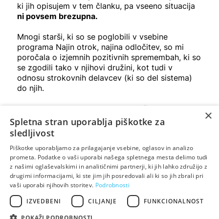
ki jih opisujem v tem članku, pa vseeno situacija
ni povsem brezupna.
Mnogi starši, ki so se poglobili v vsebine
programa Najin otrok, najina odločitev, so mi
poročala o izjemnih pozitivnih spremembah, ki so
se zgodili tako v njihovi družini, kot tudi v
odnosu strokovnih delavcev (ki so del sistema)
do njih.
Zakaj je temu tako in kaj so ti starši storili
×
drugače, preverite sami.
Prijavite se na program
Spletna stran uporablja piškotke za
na zgornji povezavi
in okusite vsebine, ki so že
sledljivost
mnogim staršem pomagale storiti korake v pravo
Piškotke uporabljamo za prilagajanje vsebine, oglasov in analizo
smer -
navkljub navideznemu boji z mlini na
prometa. Podatke o vaši uporabi našega spletnega mesta delimo tudi
veter.
z našimi oglaševalskimi in analitičnimi partnerji, ki jih lahko združijo z
Predvsem pa vam starši iskreno želim, da
drugimi informacijami, ki ste jim jih posredovali ali ki so jih zbrali pri
sprejemate prave odločitve in da moč odločanja
vaši uporabi njihovih storitev.
Podrobnosti
čim dlje držite v svojih rokah.
IZVEDBENI
CILJANJE
FUNKCIONALNOST
Pa srečno!
POKAŽI PODROBNOSTI