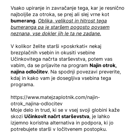
Vsako upiranje in zavračanje tega, kar je resnično
najboljše za otroka, se prej ali slej vrne kot
bumerang
.
Oblika, velikost in hitrost tega
bumeranga pa je staršem pogosto povsem
neznana, vse dokler jih le ta ne zadane.
V kolikor želite starši »poskrkati« nekaj
brezplačnih vsebin in okusiti vsebine
Učinkovitega načrta starševstva, potem vas
vabim, da se prijavite na program
Najin otrok,
najina odločitev
. Na spodnji povezavi preverite,
kdaj in kako vam je dosegljiva vsebina tega
programa.
https://www.matejzaplotnik.com/najin-
otrok_najina-odlocitev
Moje delo in trud, ki se v vsej svoji globini kaže
skozi
Učinkovit načrt starševstva
, je lahko
izjemno koristna alternativa in podpora, ki jo
potrebujete starši v ločitvenem postopku.