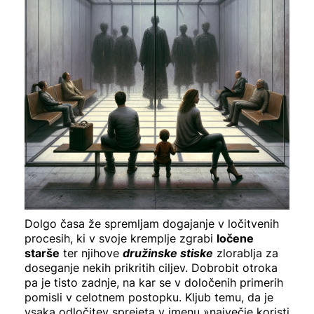
Dolgo časa že spremljam dogajanje v ločitvenih
procesih, ki v svoje kremplje zgrabi
ločene
starše
ter njihove
družinske stiske
zlorablja za
doseganje nekih prikritih ciljev. Dobrobit otroka
pa je tisto zadnje, na kar se v določenih primerih
pomisli v celotnem postopku. Kljub temu, da je
vsaka odločitev sprejeta v imenu »največje koristi