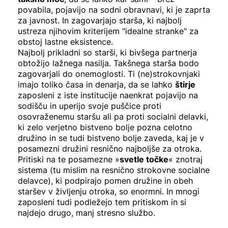
povabila, pojavijo na sodni obravnavi, ki je zaprta
za javnost. In zagovarjajo starša, ki najbolj
ustreza njihovim kriterijem "idealne stranke" za
obstoj lastne eksistence.
Najbolj prikladni so starši, ki bivšega partnerja
obtožijo lažnega nasilja. Takšnega starša bodo
zagovarjali do onemoglosti. Ti (ne)strokovnjaki
imajo toliko časa in denarja, da se lahko
štirje
zaposleni z iste institucije naenkrat pojavijo na
sodišču in uperijo svoje puščice proti
osovraženemu staršu ali pa proti socialni delavki,
ki zelo verjetno bistveno bolje pozna celotno
družino in se tudi bistveno bolje zaveda, kaj je v
posamezni družini resnično najboljše za otroka.
Pritiski na te posamezne »
svetle točke
« znotraj
sistema (tu mislim na resnično strokovne socialne
delavce), ki podpirajo pomen družine in obeh
staršev v življenju otroka, so enormni. In mnogi
zaposleni tudi podležejo tem pritiskom in si
najdejo drugo, manj stresno službo.