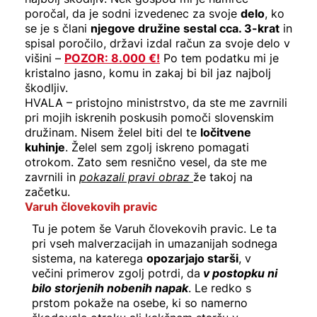
poročal, da je sodni izvedenec za svoje
delo
, ko
se je s člani
njegove družine sestal cca. 3-krat
in
spisal poročilo, državi izdal račun za svoje delo v
višini –
POZOR: 8.000 €!
Po tem podatku mi je
kristalno jasno, komu in zakaj bi bil jaz najbolj
škodljiv.
HVALA – pristojno ministrstvo, da ste me zavrnili
pri mojih iskrenih poskusih pomoči slovenskim
družinam. Nisem želel biti del te
ločitvene
kuhinje
. Želel sem zgolj iskreno pomagati
otrokom. Zato sem resnično vesel, da ste me
zavrnili in
pokazali pravi obraz
že takoj na
začetku.
Varuh človekovih pravic
Tu je potem še Varuh človekovih pravic. Le ta
pri vseh malverzacijah in umazanijah sodnega
sistema, na katerega
opozarjajo starši
, v
večini primerov zgolj potrdi, da
v postopku ni
bilo storjenih nobenih napak
. Le redko s
prstom pokaže na osebe, ki so namerno