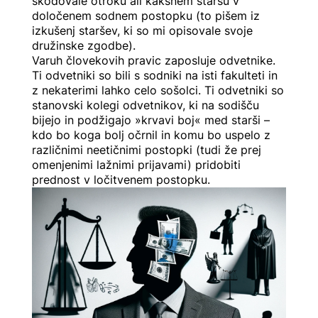
škodovale otroku ali kakšnem staršu v
določenem sodnem postopku (to pišem iz
izkušenj staršev, ki so mi opisovale svoje
družinske zgodbe).
Varuh človekovih pravic zaposluje odvetnike.
Ti odvetniki so bili s sodniki na isti fakulteti in
z nekaterimi lahko celo sošolci. Ti odvetniki so
stanovski kolegi odvetnikov, ki na sodišču
bijejo in podžigajo »krvavi boj« med starši –
kdo bo koga bolj očrnil in komu bo uspelo z
različnimi neetičnimi postopki (tudi že prej
omenjenimi lažnimi prijavami) pridobiti
prednost v ločitvenem postopku.