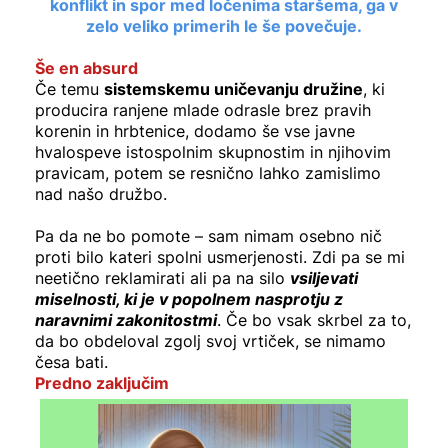
konflikt in spor med ločenima staršema, ga v
zelo veliko primerih le še povečuje.
Še en absurd
Če temu
sistemskemu uničevanju družine
, ki
producira ranjene mlade odrasle brez pravih
korenin in hrbtenice, dodamo še vse javne
hvalospeve istospolnim skupnostim in njihovim
pravicam, potem se resnično lahko zamislimo
nad našo družbo.
Pa da ne bo pomote – sam nimam osebno nič
proti bilo kateri spolni usmerjenosti. Zdi pa se mi
neetično reklamirati ali pa na silo
vsiljevati
miselnosti, ki je v popolnem nasprotju z
naravnimi zakonitostmi
. Če bo vsak skrbel za to,
da bo obdeloval zgolj svoj vrtiček, se nimamo
česa bati.
Predno zaključim