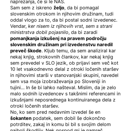
naprezanja, če si le NAŠ.
Sam sem z iskreno
željo
, da bi pomagal
slovenskim otrokom in njihovim družinam, tudi
oddal vlogo za to, da bi postal sodni izvedenec.
Vendar,
ker nisem iz njihovih vrst, sem s strani
ministrstva dobil pojasnilo
, da bi zaradi
pomanjkanja izkušenj na pravem področju
slovenskim družinam pri izvedenstvu naredil
preveč škode
. Kljub temu, da sem analiziral kar
nekaj knjig, strokovnih člankov, kar nekaj knjig
sem prevedel v SLO jezik, ob prijavi sem več kot
10 let vsakodnevno delal z otroki ločenih staršev
in njihovimi starši v stanovanjski skupini, navedel
sem vsa moja izobraževanja po Sloveniji in
tujini… In še bi lahko našteval. Mislim, da je zelo
malo sodnih izvedencev s takšnimi referencami in
izkušnjami neposrednega kontinuiranega dela z
otroki ločenih staršev.
No, ko sem pred nedavnim izvedel še en
šokanten
podatek, sem dobil še dokončno
potrditev, zakaj in komu bi bil s svojim delom
najbolj škodljiv. Nek gospod mi je namreč