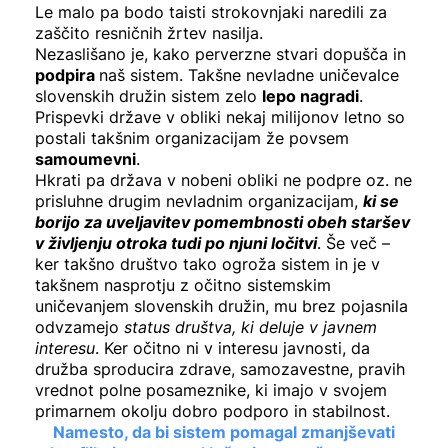
Le malo pa bodo taisti strokovnjaki naredili za
zaščito resničnih žrtev nasilja.
Nezaslišano je, kako perverzne stvari dopušča in
podpira
naš sistem. Takšne nevladne uničevalce
slovenskih družin sistem zelo
lepo nagradi
.
Prispevki države v obliki nekaj milijonov letno so
postali takšnim organizacijam že povsem
samoumevni
.
Hkrati pa država v nobeni obliki ne podpre oz. ne
prisluhne drugim nevladnim organizacijam,
ki se
borijo za uveljavitev pomembnosti obeh staršev
v življenju otroka tudi po njuni ločitvi
. Še več –
ker takšno društvo tako ogroža sistem in je v
takšnem nasprotju z očitno sistemskim
uničevanjem slovenskih družin, mu brez pojasnila
odvzamejo
status društva, ki deluje v javnem
interesu
. Ker očitno ni v interesu javnosti, da
družba sproducira zdrave, samozavestne, pravih
vrednot polne posameznike, ki imajo v svojem
primarnem okolju dobro podporo in stabilnost.
Namesto, da bi sistem pomagal zmanjševati