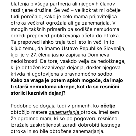
blatenja bivšega partnerja ali njegovih članov
razširjene družine. Še več – velikokrat mi očetje
tudi poročajo, kako je celo mama prijaviteljica
otroka večkrat ogrožala ali ga zanemarjala. V
mnogih takšnih primerih pa sodišče nemudoma
odredi prepoved približevanja očeta do otroka.
Ta prepoved lahko traja tudi leto in več. In to
kljub temu, da imamo Ustavo Republike Slovenija,
kjer je v 27. členu jasno zapisana Domneva
nedolžnosti. Da torej vsakdo velja za nedolžnega,
ki je obtožen kaznivega dejanja, dokler njegova
krivda ni ugotovljena s pravnomočno sodbo.
Kako za vraga je potem sploh mogoče, da imajo
ti starši nemudoma ukrepe, kot da so resnični
storilci kaznivih dejanj?
Podobno se dogaja tudi v primerih, ko
očetje
obtožijo matere
zanemarjanja
otroka. Imel sem
že ogromno mam, ki so po pogovoru resnično
izražale zaskrbljenost zaradi dobrobiti lastnega
otroka in so bile obtožene zanemarjanja.