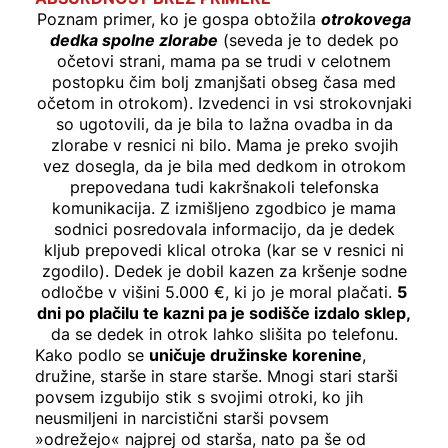
Poznam primer, ko je gospa obtožila
otrokovega
dedka spolne zlorabe
(seveda je to dedek po
očetovi strani, mama pa se trudi v celotnem
postopku čim bolj zmanjšati obseg časa med
očetom in otrokom). Izvedenci in vsi strokovnjaki
so ugotovili, da je bila to lažna ovadba in da
zlorabe v resnici ni bilo. Mama je preko svojih
vez dosegla, da je bila med dedkom in otrokom
prepovedana tudi kakršnakoli telefonska
komunikacija. Z izmišljeno zgodbico je mama
sodnici posredovala informacijo, da je dedek
kljub prepovedi klical otroka (kar se v resnici ni
zgodilo). Dedek je dobil kazen za kršenje sodne
odločbe v višini 5.000 €, ki jo je moral plačati.
5
dni po plačilu te kazni pa je sodišče izdalo sklep,
da se dedek in otrok lahko slišita po telefonu.
Kako podlo se
uničuje družinske korenine
,
družine, starše in stare starše. Mnogi stari starši
povsem izgubijo stik s svojimi otroki, ko jih
neusmiljeni in narcistični starši povsem
»odrežejo« najprej od starša, nato pa še od