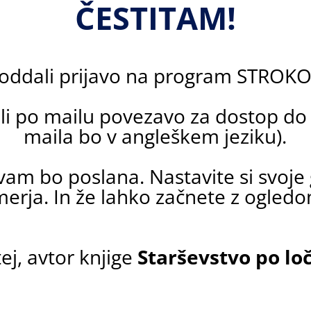
ČESTITAM!
 oddali prijavo na program STROK
eli po mailu povezavo za dostop do
maila bo v angleškem jeziku).
 vam bo poslana. Nastavite si svoje 
erja. In že lahko začnete z ogled
ej, avtor knjige
Starševstvo po loč