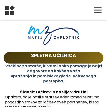
S
PLETNA UČILNICA
Vsebine za starše, ki vam lahko pomagajo najti
odgovore na kakšna vaša
vprašanja in pomisleke glede ločitvenega
postopka.
Članek: Ločitev in nasilje v družini
Opažam, da je nasilje staršev eden izmed relativno
pogostih vzrokov za ločitev dveh partnerjev, ki sta