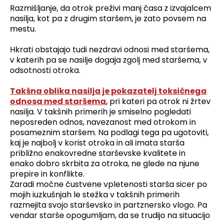
Razmišljanje, da otrok preživi manj časa z izvajalcem
nasilja, kot pa z drugim staršem, je zato povsem na
mestu.
Hkrati obstajajo tudi nezdravi odnosi med staršema,
v katerih pa se nasilje dogaja zgolj med staršema, v
odsotnosti otroka.
Takšna oblika nasilja je pokazatelj toksičnega
odnosa med staršema
, pri kateri pa otrok ni žrtev
nasilja. V takšnih primerih je smiselno pogledati
neposreden odnos, navezanost med otrokom in
posameznim staršem. Na podlagi tega pa ugotoviti,
kaj je najbolj v korist otroka in ali imata starša
približno enakovredne starševske kvalitete in
enako dobro skrbita za otroka, ne glede na njune
prepire in konflikte.
Zaradi močne čustvene vpletenosti starša sicer po
mojih iuzkušnjah le stežka v takšnih primerih
razmejita svojo starševsko in partznersko vlogo. Pa
vendar starše opogumljam, da se trudijo na situacijo