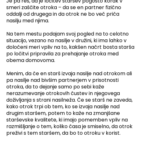
Je pa res, da je ločitev staršev pogosto korak v
smeri zaščite otroka – da se en partner fizično
oddalji od drugega in da otrok ne bo več priča
nasilju med njima.
Na tem mestu podajam svoj pogled na to celotno
situacijo, vezano na nasilje v družini, ki ima lahko v
določeni meri vpliv na to, kakšen načrt bosta starša
po ločitvi pripravila za prehajanje otroka med
obema domovoma.
Menim, da če en starš izvaja nasilje nad otrokom ali
pa nasilje nad bivšim partnerjem v prisotnosti
otroka, da to dejanje samo po sebi kaže
nerazumevanje otrokovih čustev in njegovega
doživljanja s strani nasilneža. Če se starš ne zaveda,
kako otrok trpi ob tem, ko se izvaja nasilje nad
drugim staršem, potem to kaže na zmanjšane
starševske kvalitete, ki imajo pomemben vpliv na
razmišljanje o tem, koliko časa je smiselno, da otrok
preživi s tem staršem, da bo to otroku v korist.