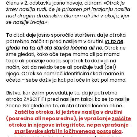
členu v 2. odstavku jasno navaja, citiram: »
Otrok je
žrtev nasilja tudi, če je prisoten pri izvajanju nasilja
nad drugim družinskim članom ali živi v okolju, kjer
se nasilje izvaja
.«
Ta citat daje jasno sporočilo staršem, da je otroka
potrebno zaščititi pred nasiljem v družini.
I
n to ne
glede na to, ali sta starša ločena ali ne
.
Otrok ne
sme gledati, kako oče tepe mamo ali pa mama
tepe ali ponižuje očeta, saj otrok to doživlja na
način, kot da nekdo tepe ali ponižuje tudi (del)
njega. Otrok se namreč identificira skozi mamo in
očeta – sebe doživlja kot pol oče in kot pol mama.
Bistvo, kar želim povedati, je to, da je potrebno
otroka ZAŠČITITI pred nasiljem takoj, ko se to nasilje
začne. Ne glede na to, ali sta starša ločena ali ne.
Zaščita otroka, ki je žrtev nasilja v družini
(posredno ali neposredno), je vprašanje
zaščite
otroka in njegove integritete,
ne pa vprašanje
starševske skrbi in ločitvenega postopka
.