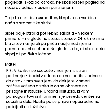
pogledati skozi oči otroka, ne skozi lasten pogled na
nezdrav odnos z bivšim partnerjem.
To je ta osrednja usmeritev, ki vpliva na vsebino
načrta starševske skrbi.
Sicer pa je otroka potrebno zaščititi v vsakem
primeru – ne glede na status staršev. Otrok ne sme
biti žrtev nasilja ali pa priča nasilja nad njemu
pomembnimi osebami. Ne glede na to, ali sta starša
skpaj ali pa živita ločeno.
Matej
P.S.: V kolikor se soočate z nasiljem s strani
partnerja - bodisi v odnosu do vas bodisi v odnosu
do otrok, vam svetujem, da delujete v smeri
zaščite vašega otroka in da se obrnete na
pristojne institucije. Uradna insitucija, ki vam
pomaga v tovrsnih primerih, je ceveda center za
socialno delo. Nasilje pa se prijavi neposredno na
policiji ali na tožilstvu.