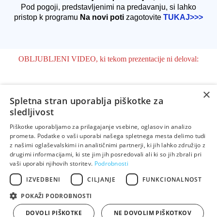
Pod pogoji, predstavljenimi na predavanju, si lahko
pristop k programu
Na novi poti
zagotovite
TUKAJ>>>
OBLJUBLJENI VIDEO, ki tekom prezentacije ni deloval:
×
Spletna stran uporablja piškotke za
sledljivost
Piškotke uporabljamo za prilagajanje vsebine, oglasov in analizo
prometa. Podatke o vaši uporabi našega spletnega mesta delimo tudi
z našimi oglaševalskimi in analitičnimi partnerji, ki jih lahko združijo z
drugimi informacijami, ki ste jim jih posredovali ali ki so jih zbrali pri
vaši uporabi njihovih storitev.
Podrobnosti
IZVEDBENI
CILJANJE
FUNKCIONALNOST
POKAŽI PODROBNOSTI
Created with
systeme.io
DOVOLI PIŠKOTKE
NE DOVOLIM PIŠKOTKOV