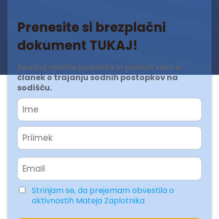
Prenesite si brezplačni
dokument TUKAJ!
Spodaj vpišite podatke in poslali vam e-
članek o trajanju sodnih postopkov na
sodišču.
Strinjam se, da prejemam obvestila o
aktivnostih Mateja Zaplotnika