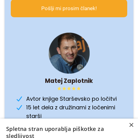
Pošlji mi prosim članek!
Matej Zaplotnik
Avtor knjige Starševsko po ločitvi
15 let dela z družinami z ločenimi
starši
×
Avtor sistema Učinkovit načrt
Spletna stran uporablja piškotke za
starševstva
sledljivost