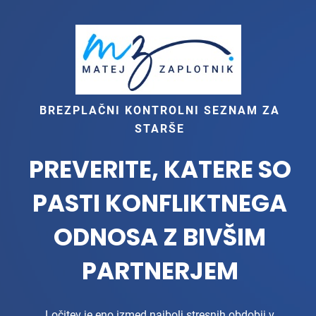
BREZPLAČNI KONTROLNI SEZNAM ZA
STARŠE
PREVERITE, KATERE SO
PASTI KONFLIKTNEGA
ODNOSA Z BIVŠIM
PARTNERJEM
Ločitev je eno izmed najbolj stresnih obdobij v