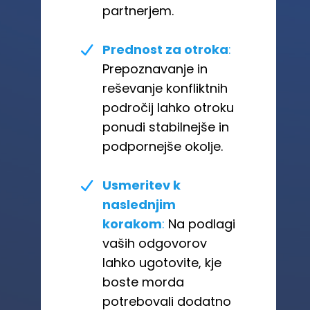
partnerjem.
Prednost za otroka
:
Prepoznavanje in
reševanje konfliktnih
področij lahko otroku
ponudi stabilnejše in
podpornejše okolje.
Usmeritev k
naslednjim
korakom
:
Na podlagi
vaših odgovorov
lahko ugotovite, kje
boste morda
potrebovali dodatno