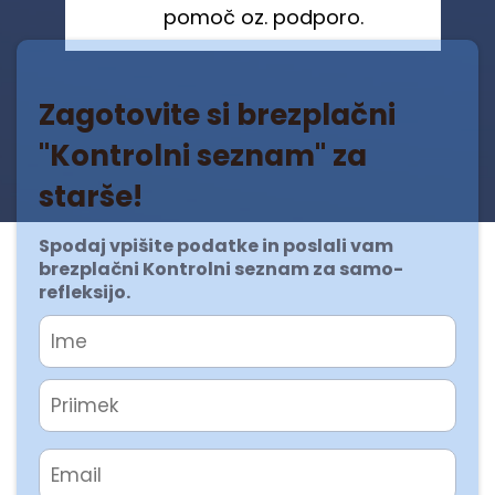
pomoč oz. podporo.
Zagotovite si brezplačni
"Kontrolni seznam" za
starše!
Spodaj vpišite podatke in poslali vam
brezplačni Kontrolni seznam za samo-
refleksijo.