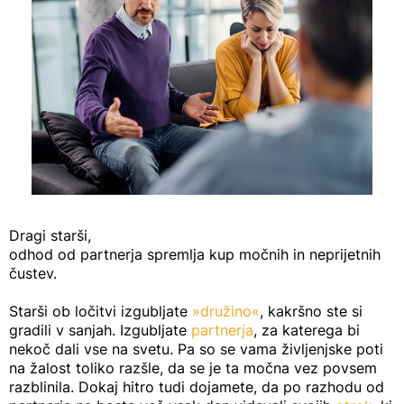
Dragi starši,
odhod od partnerja spremlja kup močnih in neprijetnih
čustev.
Starši ob ločitvi izgubljate
»družino«
, kakršno ste si
gradili v sanjah. Izgubljate
partnerja
, za katerega bi
nekoč dali vse na svetu. Pa so se vama življenjske poti
na žalost toliko razšle, da se je ta močna vez povsem
razblinila. Dokaj hitro tudi dojamete, da po razhodu od