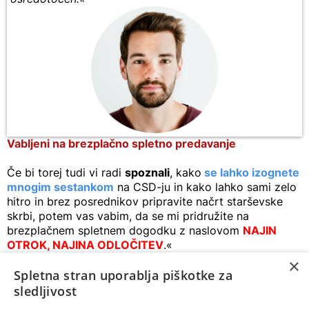
Vabljeni na brezplačno spletno predavanje
Če bi torej tudi vi radi
spoznali
, kako
se lahko izognete
mnogim sestankom
na CSD-ju in kako lahko sami zelo
hitro in brez posrednikov pripravite načrt starševske
skrbi, potem vas vabim, da se mi pridružite na
brezplačnem spletnem dogodku z naslovom
NAJIN
OTROK, NAJINA ODLOČITEV
.«
×
Spletna stran uporablja piškotke za
Na spodnji povezavi preverite, kdaj je naslednji termin
tega dogodka.
sledljivost