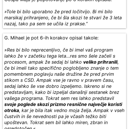
»Tole bi bilo uporabno že pred ločitvijo. Bi mi bilo
marsikaj prihranjeno, če bi šla skozi te stvari že 3 leta
nazaj, tako pa sem se učila iz prakse.“
G. Mihael je pot 6-ih korakov opisal takole:
»Res bi bilo neprecenljivo, če bi imel vaš program
lahko že v začetku tega leta…res smo šele začeli s
procesom, ampak že sedaj bi lahko
veliko prihranili
,
če bi imeli tako specifično poglobljeno znanje o tem
pomembnem poglavju naše družine že pred prvim
stikom s CSD. Ampak vse je ravno v pravem času,
sedaj lahko še vse dobro izpeljemo. Iskreno si ne
predstavljam, kako bi izpeljal današnji sestanek brez
vašega programa. Tokrat sem res lahko predstavil
svoje poglede skozi prizmo resnične največje koristi
otroka
, kar je bila itak vedno moja želja. Ampak v vseh
čustvih in še nevednosti pa je včasih težko biti
upoštevan. Tokrat sem bil lahko miren, zbran in
osredotočen.«