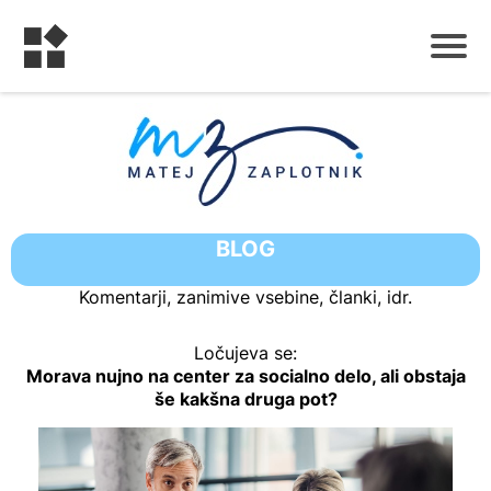
B
LOG
Komentarji, zanimive vsebine, članki, idr.
Ločujeva se:
Morava nujno na center za socialno delo, ali obstaja
še kakšna druga pot?