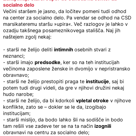
socialno delo
Večini staršem je jasno, da ločitev pomeni tudi odhod
na center za socialno delo. Pa vendar se odhod na CSD
marsikateremu staršu »upira«. Več razlogov je lahko v
ozadju takšnega posameznikovega stališča. Naj jih
naštejem zgolj nekaj:
- starši ne želijo deliti
intimnih
osebnih stvari z
neznanci;
- starši imajo
predsodke
, ker so na teh institucijah
večinoma zaposlene ženske in dvomijo v nepristransko
obravnavo;
- starši ne želijo prestopiti praga te
institucije
, saj bi
potem tudi drugi videli, da gre v njihovi družini nekaj
hudo narobe;
- starši ne želijo, da bi kdorkoli
vpletal otroke
v njihove
konflikte, zato se – dokler se le da, izogibajo
institucijam;
- starši mislijo, da bodo lahko šli na sodišče in bodo
tam rešili vse zadeve ter se na ta način
izognili
obravnavi na centru za socialno delo;