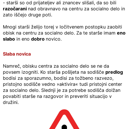
- starši so od prijateljev ali znancev slišali, da so bili
razočarani
nad obravnavo na centru za socialno delo in
zato iščejo druge poti.
Mnogi starši želijo torej v ločitvenem postopku zaobiti
obisk na centru za socialno delo. Za te starše imam
eno
slabo
in eno
dobro
novico.
Slaba novica
Namreč, obisku centra za socialno delo se ne da
povsem izogniti. Ko starša pošljeta na sodišče
predlog
bodisi za sporazumno, bodisi za tožbeno razvezo,
pristojno sodišče vedno »aktivira« tudi pristojni center
za socialno delo. Slednji je za potrebe sodišča dolžan
povabiti starše na razgovor in preveriti situacijo v
družini.