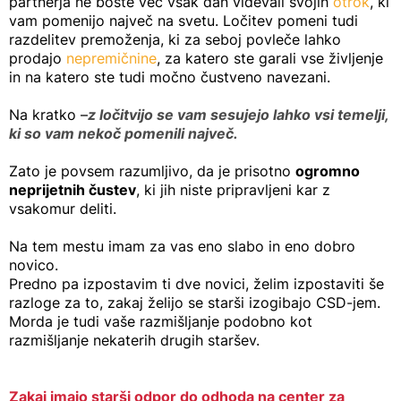
partnerja ne boste več vsak dan videvali svojih
otrok
, ki
vam pomenijo največ na svetu. Ločitev pomeni tudi
razdelitev premoženja, ki za seboj povleče lahko
prodajo
nepremičnine
, za katero ste garali vse življenje
in na katero ste tudi močno čustveno navezani.
Na kratko –
z ločitvijo se vam sesujejo lahko vsi temelji,
ki so vam nekoč pomenili največ.
Zato je povsem razumljivo, da je prisotno
ogromno
neprijetnih čustev
, ki jih niste pripravljeni kar z
vsakomur deliti.
Na tem mestu imam za vas eno slabo in eno dobro
novico.
Predno pa izpostavim ti dve novici, želim izpostaviti še
razloge za to, zakaj želijo se starši izogibajo CSD-jem.
Morda je tudi vaše razmišljanje podobno kot
razmišljanje nekaterih drugih staršev.
Zakaj imajo starši odpor do odhoda na center za