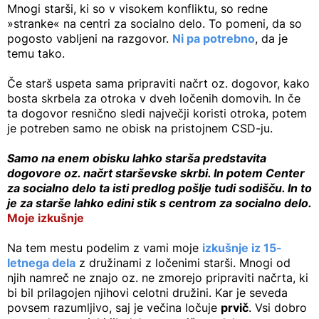
Mnogi starši, ki so v visokem konfliktu, so redne
»stranke« na centri za socialno delo. To pomeni, da so
pogosto vabljeni na razgovor.
Ni pa potrebno
, da je
temu tako.
Če starš uspeta sama pripraviti načrt oz. dogovor, kako
bosta skrbela za otroka v dveh ločenih domovih. In če
ta dogovor resnično sledi največji koristi otroka, potem
je potreben samo ne obisk na pristojnem CSD-ju.
Samo na enem obisku lahko starša predstavita
dogovore oz. načrt starševske skrbi. In potem Center
za socialno delo ta isti predlog pošlje tudi sodišču. In to
je za starše lahko edini stik s centrom za socialno delo.
Moje izkušnje
Na tem mestu podelim z vami moje
izkušnje iz 15-
letnega dela
z družinami z ločenimi starši. Mnogi od
njih namreč ne znajo oz. ne zmorejo pripraviti načrta, ki
bi bil prilagojen njihovi celotni družini. Kar je seveda
povsem razumljivo, saj je večina ločuje
prvič
. Vsi dobro