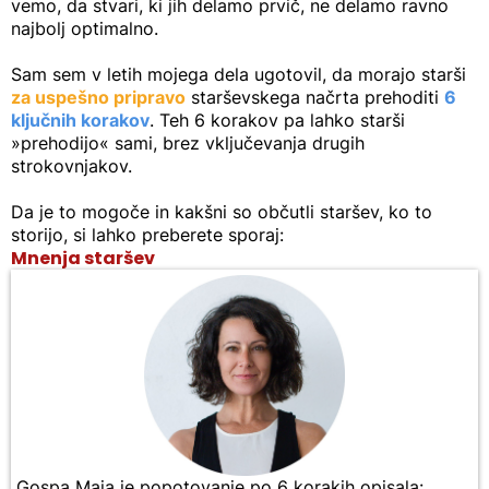
vemo, da stvari, ki jih delamo prvič, ne delamo ravno
najbolj optimalno.
Sam sem v letih mojega dela ugotovil, da morajo starši
za uspešno pripravo
starševskega načrta prehoditi
6
ključnih korakov
. Teh 6 korakov pa lahko starši
»prehodijo« sami, brez vključevanja drugih
strokovnjakov.
Da je to mogoče in kakšni so občutli staršev, ko to
storijo, si lahko preberete sporaj:
Mnenja staršev
Gospa Maja je popotovanje po 6 korakih opisala: